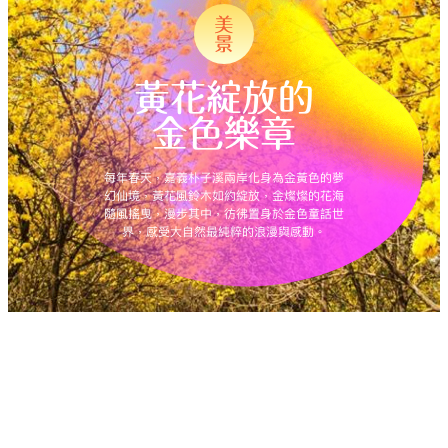
黃花綻放的
金色樂章
每年春天，嘉義朴子溪兩岸化身為金黃色的夢
幻仙境，黃花風鈴木如約綻放，金燦燦的花海
隨風搖曳，漫步其中，彷彿置身於金色童話世
界，感受大自然最純粹的浪漫與感動。