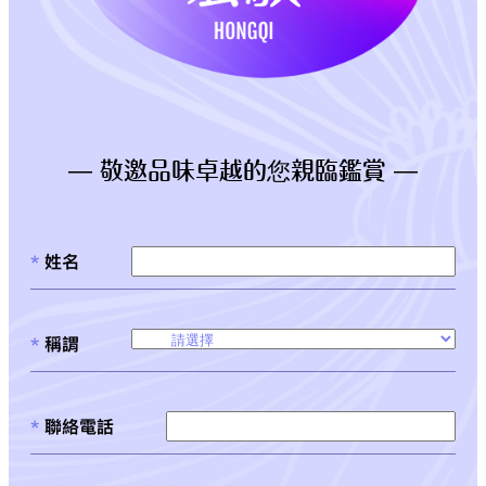
— 敬邀品味卓越的您親臨鑑賞 —
*
姓名
*
稱謂
*
聯絡電話