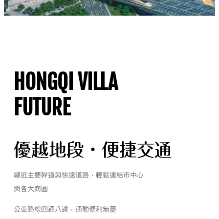
HONGQI VILLA
FUTURE
優越地段・便捷交通
鄰近主要幹道與快速道路，輕鬆連結市中心
與各大商圈
公車路線四通八達，通勤便利無憂