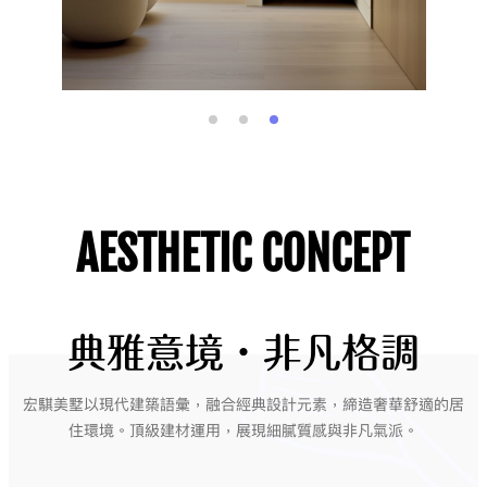
AESTHETIC CONCEPT
典雅意境・非凡格調
宏騏美墅以現代建築語彙，融合經典設計元素，締造奢華舒適的居
住環境。頂級建材運用，展現細膩質感與非凡氣派。